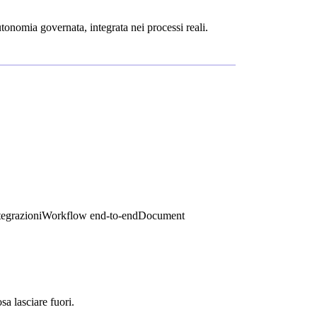
tonomia governata, integrata nei processi reali.
egrazioni
Workflow end-to-end
Document
a lasciare fuori.