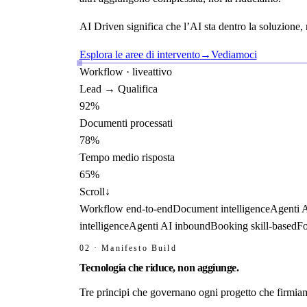
AI Driven
significa che l’AI sta dentro la soluzione
Esplora le aree di intervento
→
Vediamoci
Workflow · live
attivo
Lead → Qualifica
92%
Documenti processati
78%
Tempo medio risposta
65%
Scroll
↓
Workflow end-to-end
Document intelligence
Agenti 
intelligence
Agenti AI inbound
Booking skill-based
Fo
02 · Manifesto Build
Tecnologia che
riduce
, non aggiunge.
Tre principi che governano ogni progetto che firmiamo