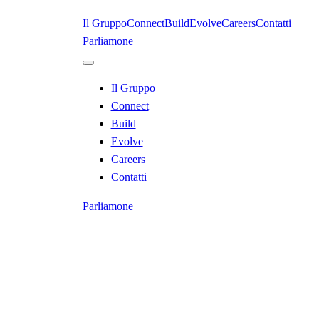
Il Gruppo
Connect
Build
Evolve
Careers
Contatti
Parliamone
Il Gruppo
Connect
Build
Evolve
Careers
Contatti
Parliamone