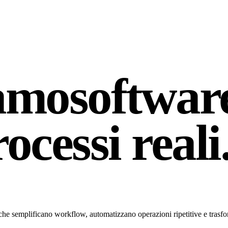
amo
softwar
ocessi reali
che semplificano workflow, automatizzano operazioni ripetitive e trasform