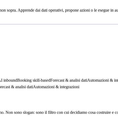
, non sopra. Apprende dai dati operativi, propone azioni o le esegue in au
AI inbound
Booking skill-based
Forecast & analisi dati
Automazioni & int
recast & analisi dati
Automazioni & integrazioni
. Non sono slogan: sono il filtro con cui decidiamo cosa costruire e cos