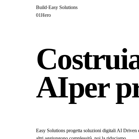
Build
·
Easy Solutions
01
Hero
Costrui
AI
per pr
Easy Solutions progetta soluzioni digitali AI Driven 
altri aggiungono complessità, noi la riduciamo.