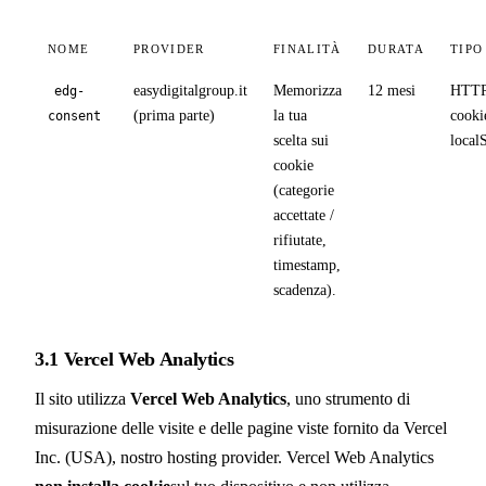
NOME
PROVIDER
FINALITÀ
DURATA
TIPO
easydigitalgroup.it
Memorizza
12 mesi
HTT
edg-
(prima parte)
la tua
cooki
consent
scelta sui
local
cookie
(categorie
accettate /
rifiutate,
timestamp,
scadenza).
3.1 Vercel Web Analytics
Il sito utilizza
Vercel Web Analytics
, uno strumento di
misurazione delle visite e delle pagine viste fornito da Vercel
Inc. (USA), nostro hosting provider. Vercel Web Analytics